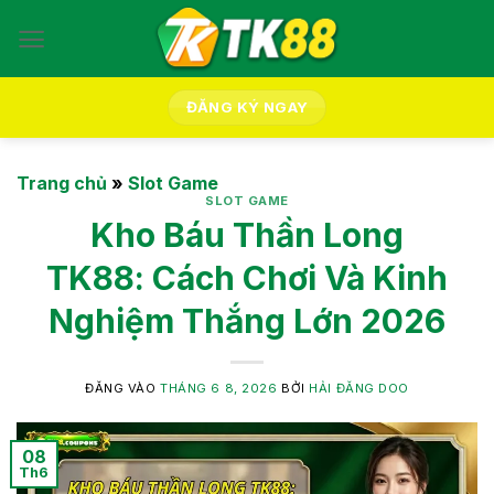
Bỏ
qua
nội
dung
ĐĂNG KÝ NGAY
Trang chủ
»
Slot Game
SLOT GAME
Kho Báu Thần Long
TK88: Cách Chơi Và Kinh
Nghiệm Thắng Lớn 2026
ĐĂNG VÀO
THÁNG 6 8, 2026
BỞI
HẢI ĐĂNG DOO
08
Th6