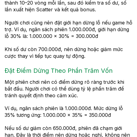
thành 10–20 vòng mỗi lần, sau đó kiểm tra số dư, số
lần xuất hiện Scatter và kết quả bonus.
Người chơi cũng nên đặt giới hạn dừng lỗ nếu game hỗ
trợ. Ví dụ, ngân sách phiên 1.000.000đ, giới hạn dừng
lỗ 30% là: 1.000.000 x 30% = 300.000đ
Khi số dư còn 700.000đ, nên dừng hoặc giảm mức
cược thay vì tiếp tục quay tự động.
Đặt Điểm Dừng Theo Phần Trăm Vốn
Một phiên chơi nên có điểm dừng rõ ràng trước khi
bắt đầu. Người chơi có thể dùng tỷ lệ phần trăm để
tránh quyết định theo cảm xúc.
Ví dụ, ngân sách phiên là 1.000.000đ. Mức dừng lỗ
35% tương ứng: 1.000.000 x 35% = 350.000đ
Nếu số dư giảm còn 650.000đ, phiên đã chạm giới
hạn. Đây là thời điểm nên dừng hoặc nghỉ, không nên