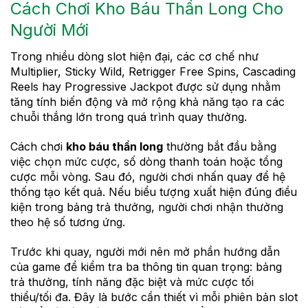
Cách Chơi Kho Báu Thần Long Cho
Người Mới
Trong nhiều dòng slot hiện đại, các cơ chế như
Multiplier, Sticky Wild, Retrigger Free Spins, Cascading
Reels hay Progressive Jackpot được sử dụng nhằm
tăng tính biến động và mở rộng khả năng tạo ra các
chuỗi thắng lớn trong quá trình quay thưởng.
Cách chơi
kho báu thần long
thường bắt đầu bằng
việc chọn mức cược, số dòng thanh toán hoặc tổng
cược mỗi vòng. Sau đó, người chơi nhấn quay để hệ
thống tạo kết quả. Nếu biểu tượng xuất hiện đúng điều
kiện trong bảng trả thưởng, người chơi nhận thưởng
theo hệ số tương ứng.
Trước khi quay, người mới nên mở phần hướng dẫn
của game để kiểm tra ba thông tin quan trọng: bảng
trả thưởng, tính năng đặc biệt và mức cược tối
thiểu/tối đa. Đây là bước cần thiết vì mỗi phiên bản slot