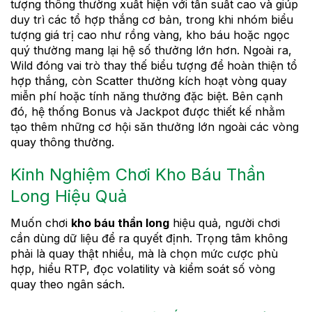
tượng thông thường xuất hiện với tần suất cao và giúp
duy trì các tổ hợp thắng cơ bản, trong khi nhóm biểu
tượng giá trị cao như rồng vàng, kho báu hoặc ngọc
quý thường mang lại hệ số thưởng lớn hơn. Ngoài ra,
Wild đóng vai trò thay thế biểu tượng để hoàn thiện tổ
hợp thắng, còn Scatter thường kích hoạt vòng quay
miễn phí hoặc tính năng thưởng đặc biệt. Bên cạnh
đó, hệ thống Bonus và Jackpot được thiết kế nhằm
tạo thêm những cơ hội săn thưởng lớn ngoài các vòng
quay thông thường.
Kinh Nghiệm Chơi Kho Báu Thần
Long Hiệu Quả
Muốn chơi
kho báu thần long
hiệu quả, người chơi
cần dùng dữ liệu để ra quyết định. Trọng tâm không
phải là quay thật nhiều, mà là chọn mức cược phù
hợp, hiểu RTP, đọc volatility và kiểm soát số vòng
quay theo ngân sách.