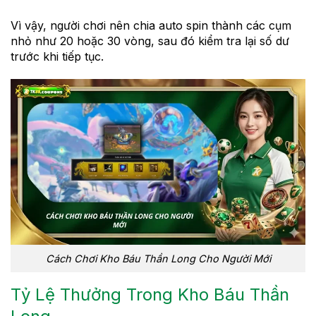
Vì vậy, người chơi nên chia auto spin thành các cụm
nhỏ như 20 hoặc 30 vòng, sau đó kiểm tra lại số dư
trước khi tiếp tục.
Cách Chơi Kho Báu Thần Long Cho Người Mới
Tỷ Lệ Thưởng Trong Kho Báu Thần