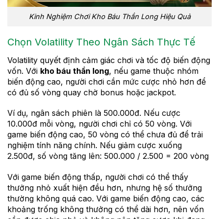
Kinh Nghiệm Chơi Kho Báu Thần Long Hiệu Quả
Chọn Volatility Theo Ngân Sách Thực Tế
Volatility quyết định cảm giác chơi và tốc độ biến động
vốn. Với
kho báu thần long
, nếu game thuộc nhóm
biến động cao, người chơi cần mức cược nhỏ hơn để
có đủ số vòng quay chờ bonus hoặc jackpot.
Ví dụ, ngân sách phiên là 500.000đ. Nếu cược
10.000đ mỗi vòng, người chơi chỉ có 50 vòng. Với
game biến động cao, 50 vòng có thể chưa đủ để trải
nghiệm tính năng chính. Nếu giảm cược xuống
2.500đ, số vòng tăng lên: 500.000 / 2.500 = 200 vòng
Với game biến động thấp, người chơi có thể thấy
thưởng nhỏ xuất hiện đều hơn, nhưng hệ số thưởng
thường không quá cao. Với game biến động cao, các
khoảng trống không thưởng có thể dài hơn, nên vốn